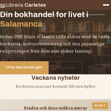
📖
Librería
Carletes
Din bokhandel for livet i
Salamanca
Sedan 1987 foljer vi lasare i alla aldrar med de basta
bockerna, kulturevenemang och den personliga
radgivningen fran dem som alskar lasning.
Utforska katalogen
Se nyheter
Veckans nyheter
Bockerna som just kommit till vara hyllor
NYHET
Staden och dess osäkra murar